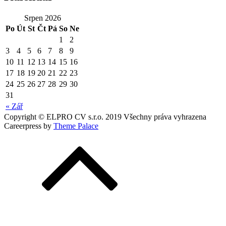
Srpen 2026
Po
Út
St
Čt
Pá
So
Ne
1
2
3
4
5
6
7
8
9
10
11
12
13
14
15
16
17
18
19
20
21
22
23
24
25
26
27
28
29
30
31
« Zář
Copyright © ELPRO CV s.r.o. 2019 Všechny práva vyhrazena
Careerpress by
Theme Palace